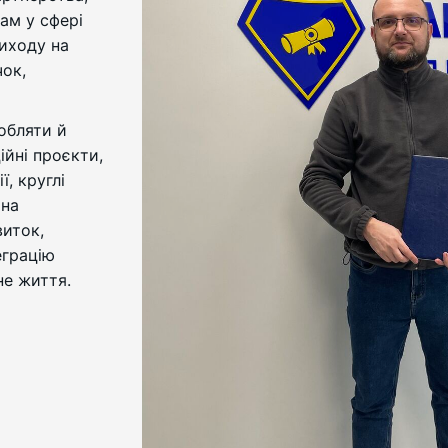
ам у сфері
виходу на
чок,
обляти й
ійні проєкти,
ї, круглі
 на
виток,
еграцію
не життя.