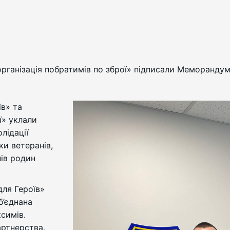
 організація побратимів по зброї» підписали Меморанду
їв» та
ї» уклали
лідації
ки ветеранів,
нів родин
для Героїв»
б’єднана
симів.
ртнерства,