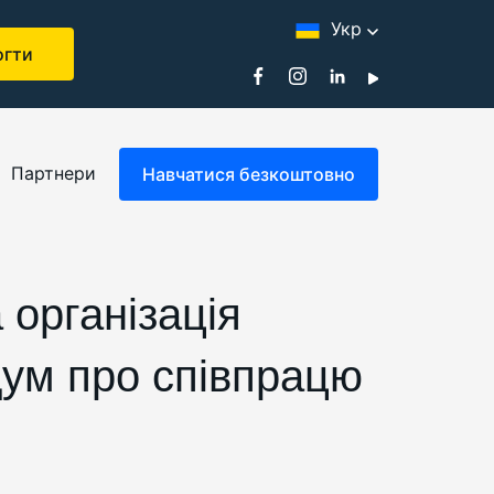
Укр
гти
Партнери
Навчатися безкоштовно
 організація
дум про співпрацю