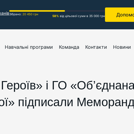
ранів
Допомо
Зібрано:
20 450 грн
58%
від цільової суми в 35 000 грн
Навчальні програми
Команда
Контакти
Новини
Героїв» і ГО «Об’єднана
рої» підписали Меморан