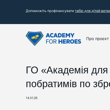
Допоможіть профінансувати
табір для дітей вете
Про проєкт
ГО «Академія для 
побратимів по зб
14.01.26