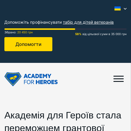
Допоможіть профінансувати
табір для дітей ветеранів
Зібрано:
20 450 грн
58%
від цільової суми в 35 000 грн
Допомогти
Академія для Героїв стала
переможцем грантової